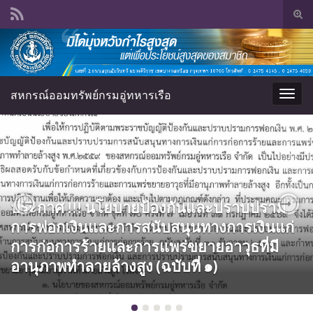
Tog
sear
Search for:
for
สหกรณ์ออมทรัพย์กรมอู่ทหารเรือ
Togg
navig
ประกาศ !!! นโยบายป้องกันและปราบปราม
Previous
Nex
การฟอกเงินและการสนับสนุนทางการเงินแก่
ประกาศ !!! การมอบทุนการศึกษาสำหรับบุตร
การก่อการร้ายและการแพร่ขยายอาวุธที่มี
สมาชิกสหกรณ์ออมทรัพย์กรมอู่ทหารเรือ
อานุภาพทำลายล้างสูง (ฉบับที่ ๑)
จำกัด ประจำปี 2569