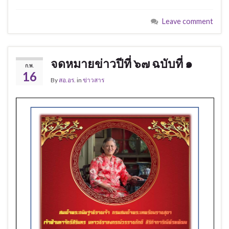
Leave comment
จดหมายข่าวปีที่ ๖๗ ฉบับที่ ๑
ก.พ.
16
By
สอ.อร.
in
ข่าวสาร