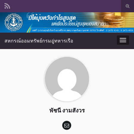
Tog
sear
Search for:
for
สหกรณ์ออมทรัพย์กรมอู่ทหารเรือ
Togg
navig
พัชนี งามสังวร