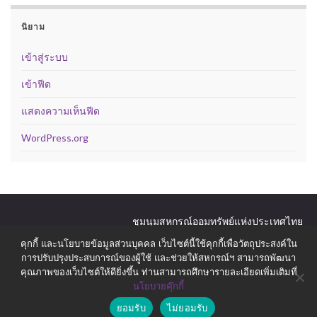
นิยาม
เข้าสู่ระบบ
เข้าฟีด
แสดงความเห็นฟีด
WordPress.org
ชุมนุมสหกรณ์ออมทรัพย์แห่งประเทศไทย
สันนิบาตสหกรณ์ แห่งประเทศไทย
คุกกี้ และนโยบายข้อมูลส่วนบุคคล เว็บไซต์นี้ใช้คุกกี้เพื่อวัตถุประสงค์ใน
สมาคมฌาปนกิจสงเคราะห์สหกรณ์ออมทรัพย์ทหาร (สสอท.)
การปรับปรุงประสบการณ์ของผู้ใช้ และช่วยให้สหกรณ์ฯ สามารถพัฒนา
สมาคมฌาปนกิจสงเคราะห์สหกรณ์สมาชิกของชุมนุมสหกรณ์ออม
ทรัพย์แห่งประเทศไทย (สส.ชสอ.)
คุณภาพของเว็บไซต์ให้ดียิ่งขึ้น ท่านสามารถศึกษารายละเอียดเพิ่มเติมที่
นโยบายคุ๊กกี้
© 2026 สหกรณ์ออมทรัพย์กรมอู่ทหารเรือ.
ยอมรับ
ไม่ยอมรับ
Made with
by
Graphene Themes
.