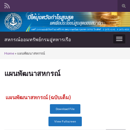
Tog
sear
Search for:
for
สหกรณ์ออมทรัพย์กรมอู่ทหารเรือ
Togg
navig
Home
»
แผนพัฒนาสหกรณ์
แผนพัฒนาสหกรณ์
แผนพัฒนาสหกรณ์ (ฉบับเต็ม)
Download File
View Fullscreen